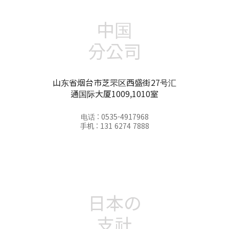
中国
分公司
山东省烟台市芝罘区西盛街27号汇
通国际大厦1009,1010室
电话 : 0535-4917968
手机 : 131 6274 7888
日本の
支社